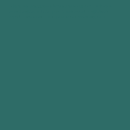
Akses dan penggunaan laman sesawang kami oleh anda
akan dianggap sebagai penerimaan syarat penggunaan
seperti dinyatakan di sini pada laman sesawang kami.