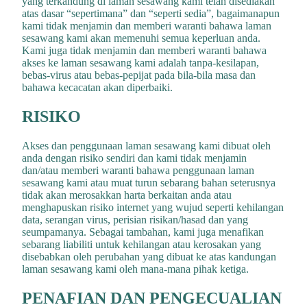
yang terkandung di laman sesawang kami telah disediakan
atas dasar “sepertimana” dan “seperti sedia”, bagaimanapun
kami tidak menjamin dan memberi waranti bahawa laman
sesawang kami akan memenuhi semua keperluan anda.
Kami juga tidak menjamin dan memberi waranti bahawa
akses ke laman sesawang kami adalah tanpa-kesilapan,
bebas-virus atau bebas-pepijat pada bila-bila masa dan
bahawa kecacatan akan diperbaiki.
RISIKO
Akses dan penggunaan laman sesawang kami dibuat oleh
anda dengan risiko sendiri dan kami tidak menjamin
dan/atau memberi waranti bahawa penggunaan laman
sesawang kami atau muat turun sebarang bahan seterusnya
tidak akan merosakkan harta berkaitan anda atau
menghapuskan risiko internet yang wujud seperti kehilangan
data, serangan virus, perisian risikan/hasad dan yang
seumpamanya. Sebagai tambahan, kami juga menafikan
sebarang liabiliti untuk kehilangan atau kerosakan yang
disebabkan oleh perubahan yang dibuat ke atas kandungan
laman sesawang kami oleh mana-mana pihak ketiga.
PENAFIAN DAN PENGECUALIAN