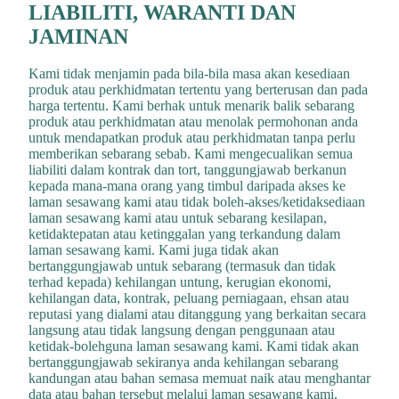
LIABILITI, WARANTI DAN
JAMINAN
Kami tidak menjamin pada bila-bila masa akan kesediaan
produk atau perkhidmatan tertentu yang berterusan dan pada
harga tertentu. Kami berhak untuk menarik balik sebarang
produk atau perkhidmatan atau menolak permohonan anda
untuk mendapatkan produk atau perkhidmatan tanpa perlu
memberikan sebarang sebab. Kami mengecualikan semua
liabiliti dalam kontrak dan tort, tanggungjawab berkanun
kepada mana-mana orang yang timbul daripada akses ke
laman sesawang kami atau tidak boleh-akses/ketidaksediaan
laman sesawang kami atau untuk sebarang kesilapan,
ketidaktepatan atau ketinggalan yang terkandung dalam
laman sesawang kami. Kami juga tidak akan
bertanggungjawab untuk sebarang (termasuk dan tidak
terhad kepada) kehilangan untung, kerugian ekonomi,
kehilangan data, kontrak, peluang perniagaan, ehsan atau
reputasi yang dialami atau ditanggung yang berkaitan secara
langsung atau tidak langsung dengan penggunaan atau
ketidak-bolehguna laman sesawang kami. Kami tidak akan
bertanggungjawab sekiranya anda kehilangan sebarang
kandungan atau bahan semasa memuat naik atau menghantar
data atau bahan tersebut melalui laman sesawang kami.