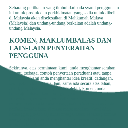
Sebarang pertikaian yang timbul daripada syarat penggunaan
ini untuk produk dan perkhidmatan yang sedia untuk dibeli
di Malaysia akan diselesaikan di Mahkamah Malaya
(Malaysia) dan undang-undang berkaitan adalah undang-
undang Malaysia.
KOMEN, MAKLUMBALAS DAN
LAIN-LAIN PENYERAHAN
PENGGUNA
Sekiranya, atas permintaan kami, anda menghantar serahan
tertentu (sebagai contoh penyertaan peraduan) atau tanpa
permintaan kami anda menghantar idea kreatif, cadangan,
usul, pelan atau material lain, sama ada secara atas talian,
email, pos, atau lainnya (secara kolektif, komen, anda
bersetuju bahawa kami mungkin, pada bila-bila masa, tanpa
pengehadan, mengedit, menyalin, menyiar, mengedar,
menterjemah dan lainnya menggunakan komen yang anda
berikan kepada kami di mana mana medium. Kami tidak
bertanggungjawab (1) untuk mengekalkan sebarang komen
sebagai sulit; (2) untuk membayar pampasan bagi apa-apa
komen; atau (3) untuk bertindak balas terhadap sebarang