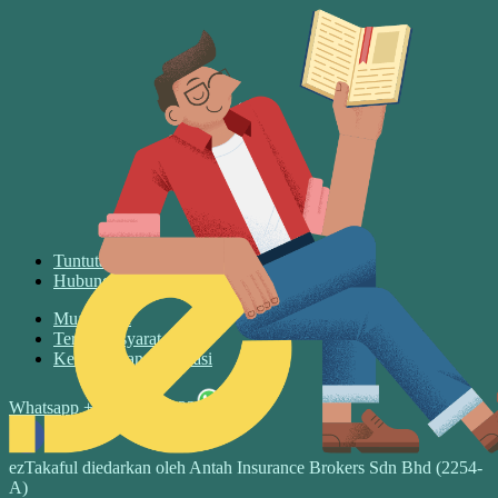
Tuntutan
Hubungin Kami
Muat turun
Terma & syarat
Keselamatan & privasi
Whatsapp +6017 3526122
ezTakaful diedarkan oleh Antah Insurance Brokers Sdn Bhd (2254-
A)