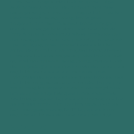
komen. Kami mungkin, tetapi tidak mempunyai obligasi
untuk memantau, mengedit atau memadam mana-mana
kandungan yang kami kenal pasti mengikut budi bicara kami
adalah menyalahi undang-undang, bersifat ganas,
mengancam, memfitnah, menghasut, bersifat pornografik,
lucah atau melanggar harta intelek mana-mana pihak atau
Terma & Syarat ini. Anda setuju bahawa komen anda tidak
akan melanggar hak mana-mana pihak ketiga, termasuk hak
cipta, cap dagang, privasi, personaliti atau lain-lain hak
peribadi atau hak milik. Anda selanjutnya bersetuju bahawa
komen anda tidak akan mengandungi bahan berunsur fitnah
atau sebaliknya menyalahi undang-undang, kesat atau lucah,
atau mengandungi apa-apa virus komputer atau malware lain
yang boleh dalam apa-apa cara menjejaskan operasi
Perkhidmatan atau apa-apa laman web yang berkaitan. Anda
tidak boleh menggunakan alamat e-mel palsu, berpura-pura
menjadi orang lain daripada diri sendiri, atau mengelirukan
kami atau pihak ketiga tentang asal komen. Anda semata-
mata bertanggungjawab bagi apa-apa komen yang anda buat
dan ketepatan mereka. Kami tidak bertanggungjawab dan
tidak menanggung sebarang liabiliti bagi apa-apa komen
yang dihantar oleh anda atau mana-mana pihak ketiga.
PERAKUAN