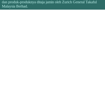
dan produk-produknya ditaja jamin oleh Zurich General Takaful
Malaysia Berhad.