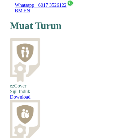
Whatsapp +6017 3526122
BM
|
EN
Muat Turun
ezCover
Sijil Induk
Download