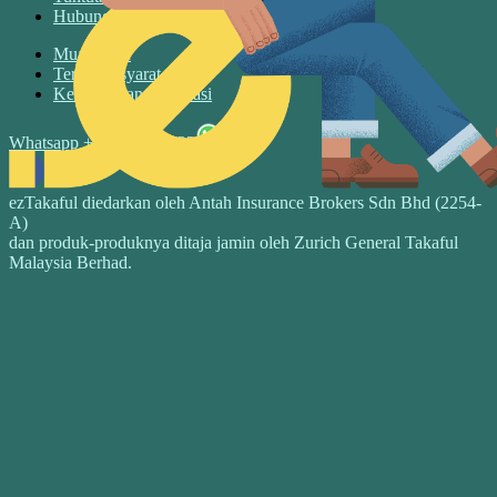
Hubungin Kami
Muat turun
Terma & syarat
Keselamatan & privasi
Whatsapp +6017 3526122
ezTakaful diedarkan oleh Antah Insurance Brokers Sdn Bhd (2254-
A)
dan produk-produknya ditaja jamin oleh Zurich General Takaful
Malaysia Berhad.